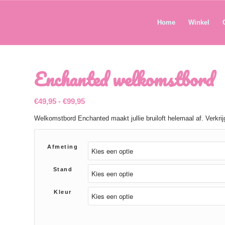
Home
Winkel
Enchanted welkomstbord
Prijsklasse:
€
49,95
-
€
99,95
€49,95
Welkomstbord Enchanted maakt jullie bruiloft helemaal af. Verkrijg
tot
€99,95
Afmeting
Stand
Kleur