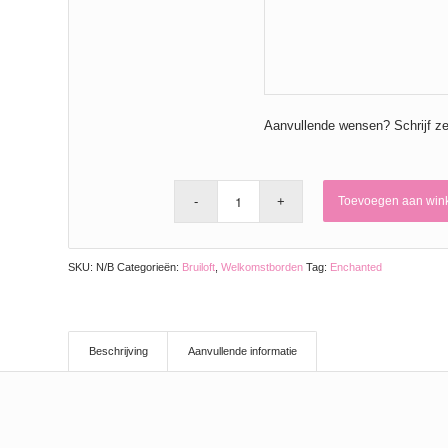
Aanvullende wensen? Schrijf ze
Toevoegen aan win
SKU:
N/B
Categorieën:
Bruiloft
,
Welkomstborden
Tag:
Enchanted
Beschrijving
Aanvullende informatie